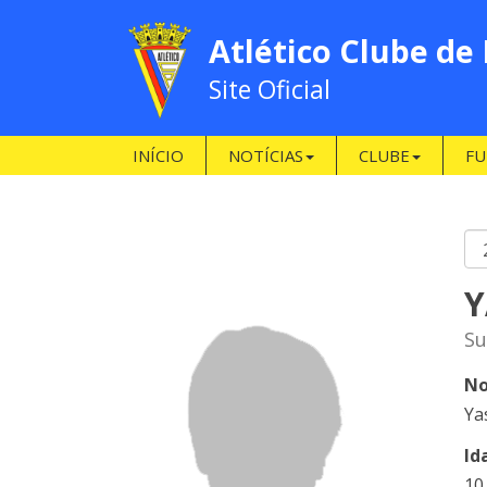
Atlético Clube de
Site Oficial
INÍCIO
NOTÍCIAS
CLUBE
FU
Y
Su
No
Ya
Id
10