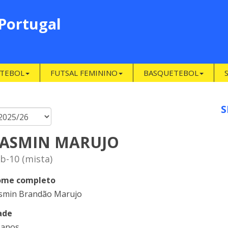
 Portugal
TEBOL
FUTSAL FEMININO
BASQUETEBOL
S
ASMIN MARUJO
b-10 (mista)
me completo
smin Brandão Marujo
ade
 anos