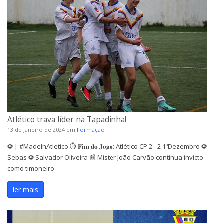
Atlético trava líder na Tapadinha!
13 de Janeiro de 2024
em
Formação
⚽️ | #MadeInAtletico ⏱ 𝐅𝐢𝐦 𝐝𝐨 𝐉𝐨𝐠𝐨: Atlético CP 2 - 2 1ºDezembro ⚽️
Sebas ⚽️ Salvador Oliveira 📰 Mister João Carvão continua invicto
como timoneiro
ler mais