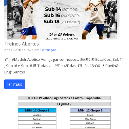
Treinos Abertos
27 de Abril de 2024
em
Formação
🏀 | #MadeInAtletico Vem jogar connosco... ⛹️‍♂️⛹️‍♀️ ⛹️ Escalões: Sub14
, Sub16 e Sub18 📆 Todas as 2ªF e 4ªF das 17h às 18h30 📍 Pavilhão
Engº Santos
ler mais