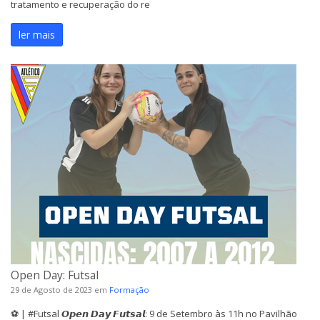
tratamento e recuperação do re
ler mais
Open Day: Futsal
29 de Agosto de 2023
em
Formação
⚽ | #Futsal 𝙊𝙥𝙚𝙣 𝘿𝙖𝙮 𝙁𝙪𝙩𝙨𝙖𝙡: 9 de Setembro às 11h no Pavilhão