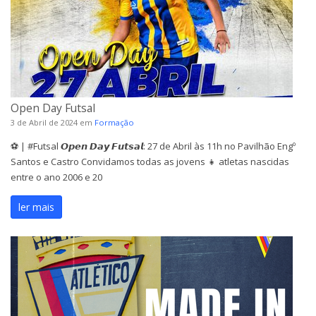
Open Day Futsal
3 de Abril de 2024
em
Formação
⚽ | #Futsal 𝙊𝙥𝙚𝙣 𝘿𝙖𝙮 𝙁𝙪𝙩𝙨𝙖𝙡: 27 de Abril às 11h no Pavilhão Engº
Santos e Castro Convidamos todas as jovens 👧 atletas nascidas
entre o ano 2006 e 20
ler mais