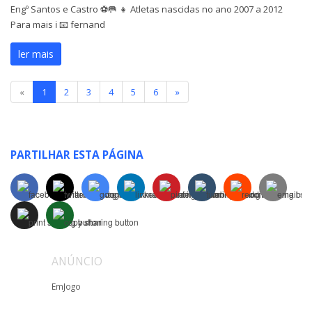
Engº Santos e Castro ⚽️🥅 👧 Atletas nascidas no ano 2007 a 2012
Para mais ℹ️ 📧 fernand
ler mais
«
1
2
3
4
5
6
»
PARTILHAR ESTA PÁGINA
ANÚNCIO
EmJogo