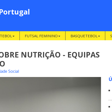
 Portugal
TEBOL
FUTSAL FEMININO
BASQUETEBOL
BRE NUTRIÇÃO - EQUIPAS
ÃO
dade Social
Ú