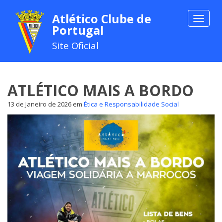
Atlético Clube de
Toggle
Portugal
navigat
Site Oficial
ATLÉTICO MAIS A BORDO
13 de Janeiro de 2026
em
Ética e Responsabilidade Social