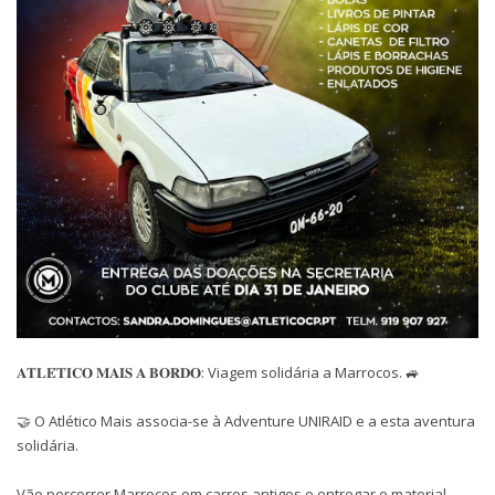
𝐀𝐓𝐋𝐄́𝐓𝐈𝐂𝐎 𝐌𝐀𝐈𝐒 𝐀 𝐁𝐎𝐑𝐃𝐎: Viagem solidária a Marrocos. 🚙
🤝 O Atlético Mais associa-se à Adventure UNIRAID e a esta aventura
solidária.
Vão percorrer Marrocos em carros antigos e entregar o material