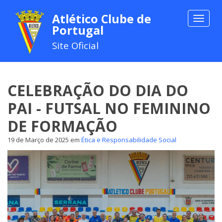
Atlético Clube de
Toggle
Portugal
navigat
Site Oficial
CELEBRAÇÃO DO DIA DO
PAI - FUTSAL NO FEMININO
DE FORMAÇÃO
19 de Março de 2025
em
Ética e Responsabilidade Social