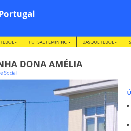
 Portugal
TEBOL
FUTSAL FEMININO
BASQUETEBOL
INHA DONA AMÉLIA
e Social
Ú