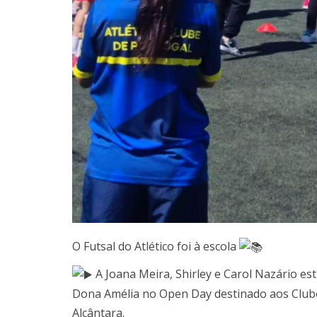
O Futsal do Atlético foi à escola
A Joana Meira, Shirley e Carol Nazário est
Dona Amélia no Open Day destinado aos Clube
Alcântara.